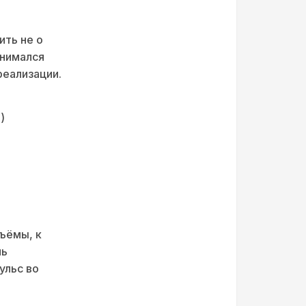
ить не о
инимался
реализации.
)
ъёмы, к
ль
ульс во