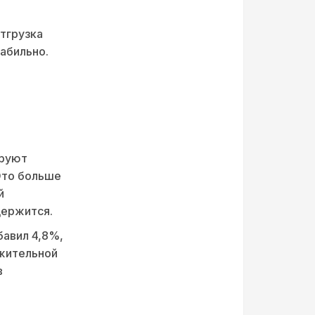
тгрузка
табильно.
ируют
 Это больше
й
держится.
бавил 4,8%,
ожительной
в