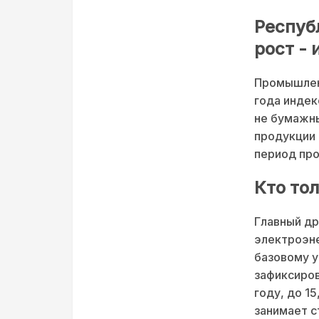
Респуб
рост - 
Промышленн
года индек
не бумажны
продукции 
период про
Кто тол
Главный др
электроэне
базовому у
зафиксиров
году, до 1
занимает с