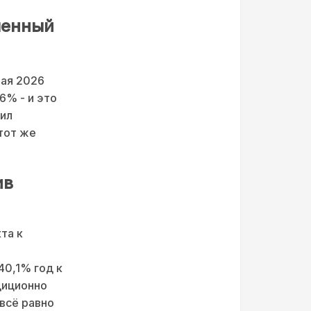
ленный
мая 2026
6% - и это
зил
 тот же
ив
та к
40,1% год к
диционно
всё равно