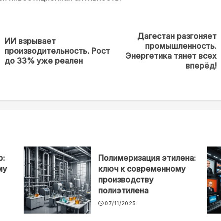
Дагестан разгоняет
ИИ взрывает
промышленность.
Предыдущая
Next
производительность. Рост
Энергетика тянет всех
новость
post:
до 33% уже реален
вперёд!
р:
Полимеризация этилена:
му
ключ к современному
производству
полиэтилена
07/11/2025