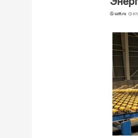
Энерг
uztt.ru
07