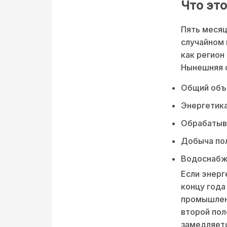
Что это
Пять месяц
случайном 
как регион
Нынешняя с
Общий объё
Энергетика
Обрабатыв
Добыча пол
Водоснабже
Если энерг
концу года
промышленн
второй пол
замедляетс