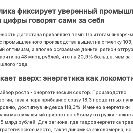
лика фиксирует уверенный промыш
и цифры говорят сами за себя
ость Дагестана прибавляет темп. По итогам января-
с промышленного производства вышел на отметку 103,
й оптимизм, а вполне осязаемые деньги: регион отгру
почти на 48 млрд рублей, что на 20,9% больше, чем за
шлого года.
кает вверх: энергетика как локомот
айвер роста - энергетический сектор. Производство
ргии, газа и пара прибавило сразу 18,3 процентных пунк
ровню, достигнув индекса 118,3%. Именно энергетики
али максимальный прирост по объёму отгрузки - плюс 
5,5 млрд рублей. Для региона, где гидроэнергетика тра
тратегическое место, такая динамика закономерна, но 