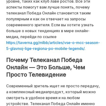
уровне, таких как клуб лаве ростов. Все эти
аспекты помогут вам лучше понять, почему
телеканал Победа Онлайн становится таким
популярным и как он отвечает на запросы
современного зрителя. Если вы хотите узнать
больше о новых тенденциях в мире онлайн-
медиа, перейди по ссылке
https://taverna.gg/mlbb/articles/vse-o-mcc-season-
5-glavnoj-lige-regiona-po-mobile-legends/
.
Почему Телеканал Победа
Онлайн — Это Больше, Чем
Просто Телевидение
Современный зритель ищет не просто передачу,
а комплексный медиапродукт, который можно
смотреть в удобное время и на любом
устройстве. Телеканал Победа Онлайн именно