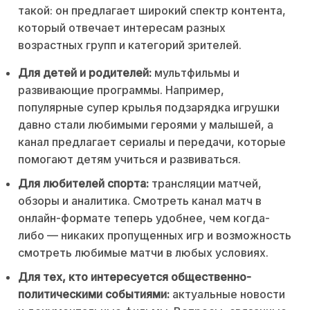
такой: он предлагает широкий спектр контента,
который отвечает интересам разных
возрастных групп и категорий зрителей.
Для детей и родителей:
мультфильмы и
развивающие программы. Например,
популярные супер крылья подзарядка игрушки
давно стали любимыми героями у малышей, а
канал предлагает сериалы и передачи, которые
помогают детям учиться и развиваться.
Для любителей спорта:
трансляции матчей,
обзоры и аналитика. Смотреть канал матч в
онлайн-формате теперь удобнее, чем когда-
либо — никаких пропущенных игр и возможность
смотреть любимые матчи в любых условиях.
Для тех, кто интересуется общественно-
политическими событиями:
актуальные новости