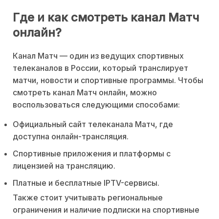
Где и как смотреть канал Матч
онлайн?
Канал Матч — один из ведущих спортивных
телеканалов в России, который транслирует
матчи, новости и спортивные программы. Чтобы
смотреть канал Матч онлайн, можно
воспользоваться следующими способами:
Официальный сайт телеканала Матч, где
доступна онлайн-трансляция.
Спортивные приложения и платформы с
лицензией на трансляцию.
Платные и бесплатные IPTV-сервисы.
Также стоит учитывать региональные
ограничения и наличие подписки на спортивные