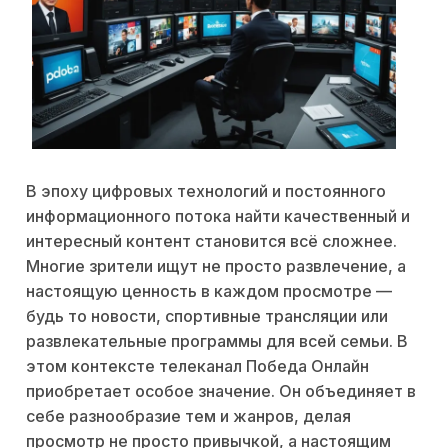
В эпоху цифровых технологий и постоянного
информационного потока найти качественный и
интересный контент становится всё сложнее.
Многие зрители ищут не просто развлечение, а
настоящую ценность в каждом просмотре —
будь то новости, спортивные трансляции или
развлекательные программы для всей семьи. В
этом контексте телеканал Победа Онлайн
приобретает особое значение. Он объединяет в
себе разнообразие тем и жанров, делая
просмотр не просто привычкой, а настоящим