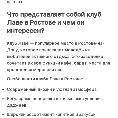
пакеты.
Что представляет собой клуб
Лаве в Ростове и чем он
интересен?
Клуб Лаве — популярное место в Ростове-на-
Дону, которое привлекает молодёжь и
любителей активного отдыха. Это заведение
сочетает в себе функции кафе, бара и места для
проведения мероприятий.
Особенности клуба Лаве в Ростове:
Современный дизайн и уютная атмосфера.
Регулярные вечеринки и живые выступления
диджеев.
Широкий ассортимент напитков и закусок.