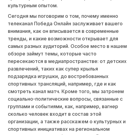
культурным опытом.
Сегодня мы поговорим о том, почему именно
телеканал Победа Онлайн заслуживает вашего
внимания, как он вписывается в современные
тренды, и какие возможности открывает для
самых разных аудиторий. Особое место в нашем
обзоре займут темы, которые часто
пересекаются в медиапространстве: от детских
развлечений, таких как супер крылья
подзарядка игрушки, до востребованных
спортивных трансляций, например, где и как
смотреть канал матч. Кроме того, мы затронем
социально-политические вопросы, связанные с
группами и событиями, как, например, вагнер
сколько человек входит в состав этой
организации, а также расскажем о культурных и
спортивных инициативах на региональном