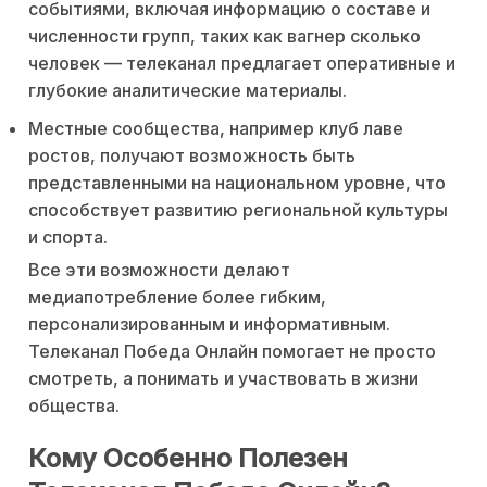
событиями, включая информацию о составе и
численности групп, таких как вагнер сколько
человек — телеканал предлагает оперативные и
глубокие аналитические материалы.
Местные сообщества, например клуб лаве
ростов, получают возможность быть
представленными на национальном уровне, что
способствует развитию региональной культуры
и спорта.
Все эти возможности делают
медиапотребление более гибким,
персонализированным и информативным.
Телеканал Победа Онлайн помогает не просто
смотреть, а понимать и участвовать в жизни
общества.
Кому Особенно Полезен