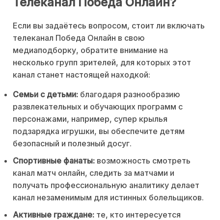
Телеканал Победа Онлайн?
Если вы задаётесь вопросом, стоит ли включать
телеканал Победа Онлайн в свою
медиаподборку, обратите внимание на
несколько групп зрителей, для которых этот
канал станет настоящей находкой:
Семьи с детьми:
благодаря разнообразию
развлекательных и обучающих программ с
персонажами, например, супер крылья
подзарядка игрушки, вы обеспечите детям
безопасный и полезный досуг.
Спортивные фанаты:
возможность смотреть
канал матч онлайн, следить за матчами и
получать профессиональную аналитику делает
канал незаменимым для истинных болельщиков.
Активные граждане:
те, кто интересуется