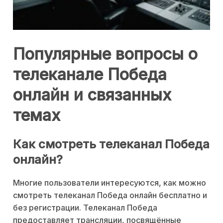
Популярные вопросы о
телеканале Победа
онлайн и связанных
темах
Как смотреть телеканал Победа
онлайн?
Многие пользователи интересуются, как можно
смотреть телеканал Победа онлайн бесплатно и
без регистрации. Телеканал Победа
предоставляет трансляции, посвящённые