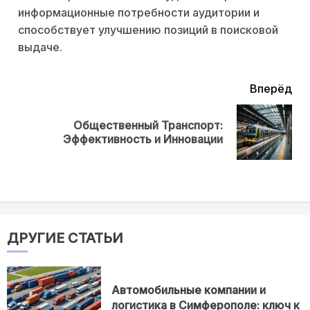
информационные потребности аудитории и
способствует улучшению позиций в поисковой
выдаче.
читать
Вперёд
еще
Общественный Транспорт:
Next
Эффективность и Инновации
post:
ДРУГИЕ СТАТЬИ
Автомобильные компании и
логистика в Симферополе: ключ к