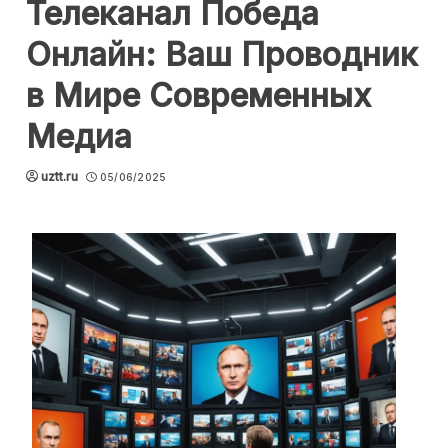
Телеканал Победа
Онлайн: Ваш Проводник
в Мире Современных
Медиа
uztt.ru
05/06/2025