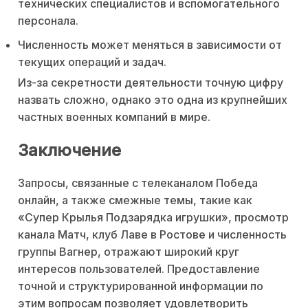
технических специалистов и вспомогательного
персонала.
Численность может меняться в зависимости от
текущих операций и задач.
Из-за секретности деятельности точную цифру
назвать сложно, однако это одна из крупнейших
частных военных компаний в мире.
Заключение
Запросы, связанные с телеканалом Победа
онлайн, а также смежные темы, такие как
«Супер Крылья Подзарядка игрушки», просмотр
канала Матч, клуб Лаве в Ростове и численность
группы Вагнер, отражают широкий круг
интересов пользователей. Предоставление
точной и структурированной информации по
этим вопросам позволяет удовлетворить